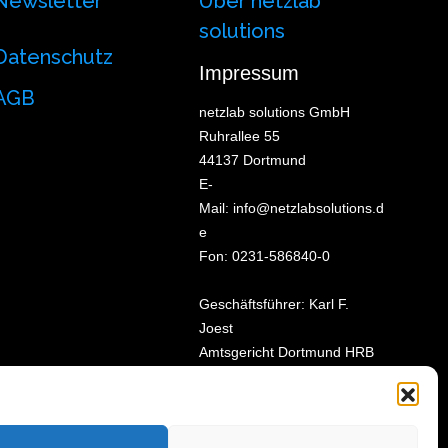
Newsletter
Über netzlab
solutions
Datenschutz
Impressum
AGB
netzlab solutions GmbH
Ruhrallee 55
44137 Dortmund
E-
Mail:
info@netzlabsolutions.d
e
Fon:
0231-586840-0
Geschäftsführer: Karl F.
Joest
Amtsgericht Dortmund HRB
36644
Facebook
YouTube
Instagram
LinkedIn
TikTok